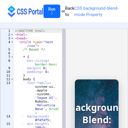
Back
CSS background-blend-
Run
to
mode Property
1
<!
DOCTYPE
html
>
2
<
html
>
3
<
head
>
4
<
style
type
=
"text
/css"
>
5
/* Reset */
6
7
    * 
{
8
box-sizing
:
border-box
;
9
margin
:
0
;
10
padding
:
0
;
11
}
12
body
{
13
font-family
:
system-ui, 
-apple
-system, 
'
Segoe UI
'
, 
Roboto, 
'
Helvetica 
Neue
'
, 
Arial
;
14
background
:
#f4f4f5
;
15
min-height
:
100
vh
;