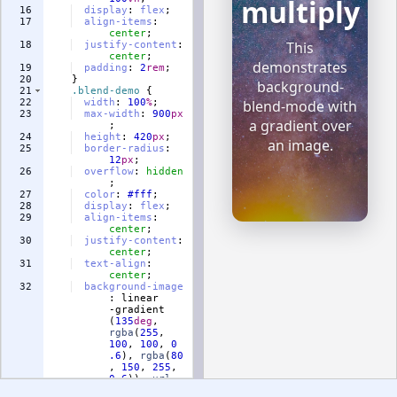
16
display
:
flex
;
17
align-items
:
center
;
18
justify-content
:
center
;
19
padding
:
2
rem
;
20
}
21
.blend-demo
{
22
width
:
100
%
;
23
max-width
:
900
px
;
24
height
:
420
px
;
25
border-radius
:
12
px
;
26
overflow
:
hidden
;
27
color
:
#fff
;
28
display
:
flex
;
29
align-items
:
center
;
30
justify-content
:
center
;
31
text-align
:
center
;
32
background-image
:
 linear
-gradient
(
135
deg
, 
rgba
(
255
, 
100
, 
100
, 
0
.6
), 
rgba
(
80
, 
150
, 
255
, 
0.6
)), 
url
(
'https