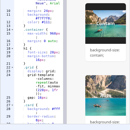
Neue
"
, 
Arial
;
10
margin
:
24
px
;
11
background
:
#f7f7f8
;
12
color
:
#111
;
13
}
14
.container
{
15
max-width
:
960
px
;
16
margin
:
0
auto
;
17
}
18
h1
{
19
font-size
:
20
px
;
20
margin-bottom
:
16
px
;
21
}
22
.grid
{
23
display
:
 grid
;
24
  grid-template
-columns
:
repeat
(auto
-fit, minmax
(
220
px
, 
1
fr
))
;
25
  gap
:
16
px
;
26
}
27
.card
{
28
background
:
#fff
;
29
border-radius
:
8
px
;
30
box-shadow
:
0
1
px
3
px
rgba