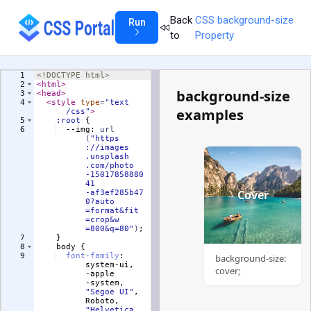
Back
CSS background-size
Run
to
Property
1
<!
DOCTYPE
html
>
2
<
html
>
3
<
head
>
4
<
style
type
=
"text
/css"
>
5
:root
{
6
  --img
:
url
(
"https
://images
.unsplash
.com/photo
-15017858880
41
-af3ef285b47
0?auto
=format&fit
=crop&w
=800&q=80"
)
;
7
}
8
body
{
9
font-family
:
system-ui, 
-apple
-system, 
"
Segoe UI
"
, 
Roboto, 
"
Helvetica 