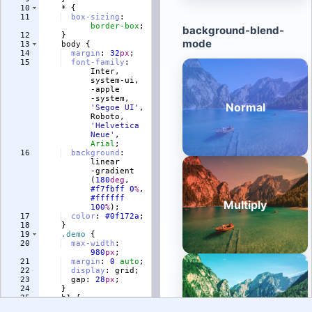
10
    * 
{
11
box-sizing
:
border-box
;
12
}
13
body
{
14
margin
:
32
px
;
15
font-family
:
Inter, 
system-ui, 
-apple
-system, 
'
Segoe UI
'
, 
Roboto, 
'
Helvetica 
Neue
'
, 
Arial
;
16
background
:
linear
-gradient
(
180
deg
, 
#f7fbff
0
%
, 
#ffffff
100
%
)
;
17
color
:
#0f172a
;
18
}
19
.demo
{
20
max-width
:
980
px
;
21
margin
:
0
auto
;
22
display
:
 grid
;
23
  gap
:
28
px
;
24
}
25
h1
{
26
margin
:
0
0
6
px