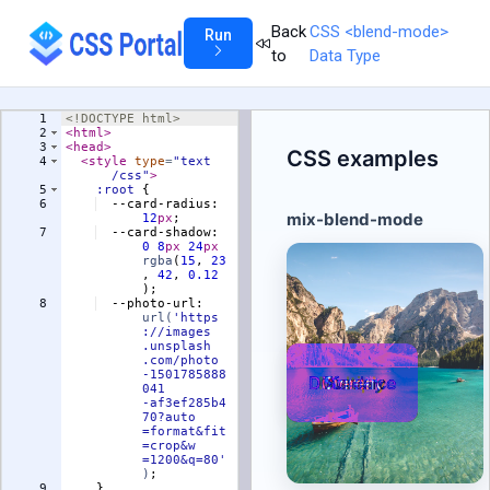
Back
CSS <blend-mode>
Run
to
Data Type
1
<!
DOCTYPE
html
>
2
<
html
>
3
<
head
>
4
<
style
type
=
"text
/css"
>
5
:root
{
6
  --card-radius
:
12
px
;
7
  --card-shadow
:
0
8
px
24
px
rgba
(
15
, 
23
, 
42
, 
0.12
)
;
8
  --photo-url
:
url(
'https
://images
.unsplash
.com/photo
-1501785888
041
-af3ef285b4
70?auto
=format&fit
=crop&w
=1200&q=80'
)
;
9
}